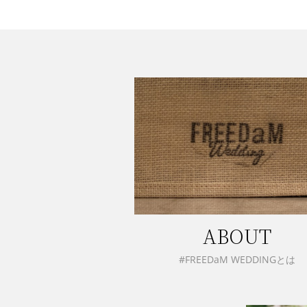
ABOUT
#FREEDaM WEDDINGとは