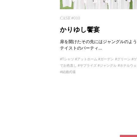
CASE #010
かりゆし饗宴
扉を開けたその先にはジャングルのよう
テイストのパーティ...
Tシャツ
アットホーム
ガーデン
グリーン
でお色直し
サプライズ
ジャングル
ホテルウェ
結婚式場