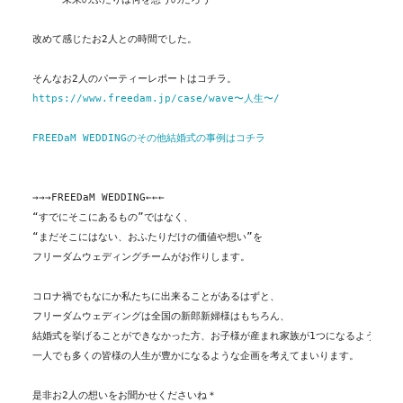
改めて感じたお2人との時間でした。
そんなお2人のパーティーレポートはコチラ。
https://www.freedam.jp/case/wave〜人生〜/
FREEDaM WEDDINGのその他結婚式の事例はコチラ
→→→FREEDaM WEDDING←←← 
“すでにそこにあるもの”ではなく、 
“まだそこにはない、おふたりだけの価値や想い”を
フリーダムウェディングチームがお作りします。  
コロナ禍でもなにか私たちに出来ることがあるはずと、

フリーダムウェディングは全国の新郎新婦様はもちろん、
結婚式を挙げることができなかった方、お子様が産まれ家族が1つになるような新し
一人でも多くの皆様の人生が豊かになるような企画を考えてまいります。

是非お2人の想いをお聞かせくださいね＊