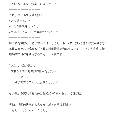
このスタイルをご提案した理由として
ーーーーーーーーーーー
コロナウイルス回避3原則
▸密を避けること
▸十分な換気を行うこと
▸手洗い、うがい、手指消毒を行うこと
ーーーーーーーーーーー
特に密を避けることにおいては、どうしても“人数”という壁がはだかります。
毎日ニュースで流れる「本日の新規陽性者数はうんとやら」という言葉に翻弄され
結婚式の日程を決定するにも、一苦労です。
2人はの本当の想いは、
“大切な友達にも結婚の報告をしたい
　　　　そして
　　今まで支えてくれたお礼がしたい”
その想いを実現するために結婚式を2回するという選択肢。
実際、世間の状況をも見ながら増えた準備期間で
「もし〇〇だったら、こうしよう」