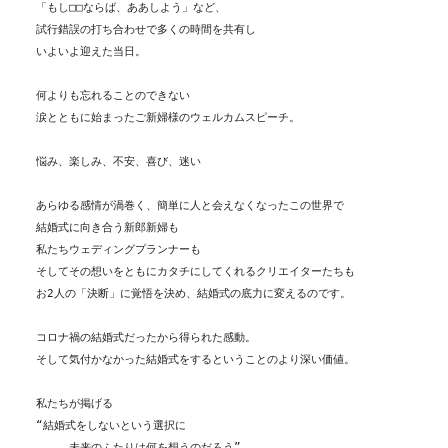
「もし□□ならば、ああしよう」など、
試行錯誤の打ち合わせで多くの時間を共有し
いよいよ迎えた当日。
何よりも忘れることのできない
涙とともに始まったご新婦様のウェルカムスピーチ。
悩み、楽しみ、不安、喜び、迷い
あらゆる感情が渦巻く、簡単に人と会えなくなったこの世界で
結婚式に向き合う新郎新婦も
私たちウェディングプランナーも
そしてその想いをともにカタチにしてくれるクリエイターたちも
お2人の「決断」に覚悟を決め、結婚式の底力に変えるのです。
コロナ禍の結婚式だったから得られた感動。
そして気付かなかった結婚式をするということのより深い価値。
私たちが掲げる
“結婚式をしないという選択に
　　　未来のふたりは何を想うのだろう”