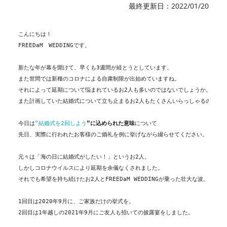
最終更新日：2022/01/20
こんにちは！
FREEDaM　WEDDINGです。
新たな年が幕を開けて、早くも3週間が経とうとしています。
また世間では新種のコロナによる自粛制限が出始めていますね。
それによって延期について悩まれているお2人も多いのではないでしょうか。
また計画していた結婚式について立ち止まるお2人もたくさんいらっしゃるのでは
今日は
“結婚式を2回しよう
”に込められた意味
について
先日、実際に行われたお客様のご婚礼を例に挙げながら綴らせてください。
元々は「海の日に結婚式がしたい！」というお2人。
しかしコロナウイルスにより延期を余儀なくされました。
それでも希望を持ち続けたお2人とFREEDaM WEDDINGが乗った壮大な波。
1回目は2020年9月に、ご家族だけの挙式を。
2回目は1年越しの2021年9月にご友人も招いての披露宴をしました。