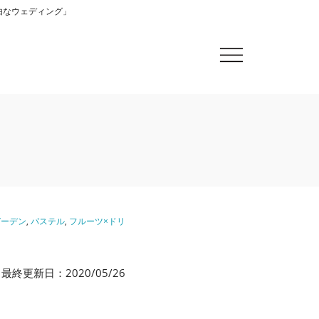
自由なウェディング」
ガーデン
,
パステル
,
フルーツ×ドリ
最終更新日：2020/05/26