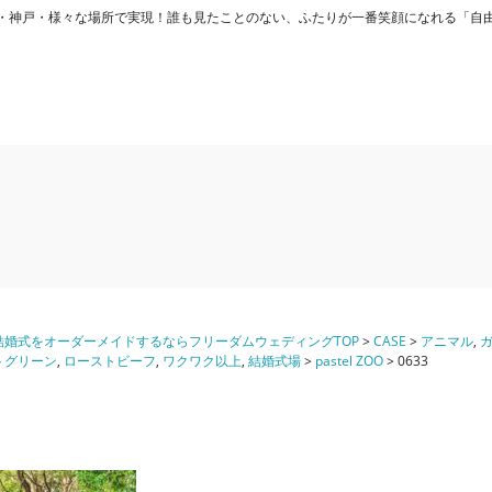
ング) - 大阪・神戸・様々な場所で実現！誰も見たことのない、ふたりが一番笑顔になれる「
婚式をオーダーメイドするならフリーダムウェディングTOP
>
CASE
>
アニマル
,
トグリーン
,
ローストビーフ
,
ワクワク以上
,
結婚式場
>
pastel ZOO
>
0633