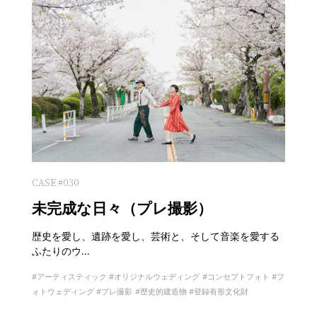
CASE #030
未完成な日々（プレ撮影）
歴史を愛し、遺跡を愛し、芸術と、そして音楽を愛する
ふたりのウ...
アーティスティック
オリジナルウェディング
コンセプトフォト
フ
ォトウェディング
プレ撮影
歴史的建造物
登録有形文化財