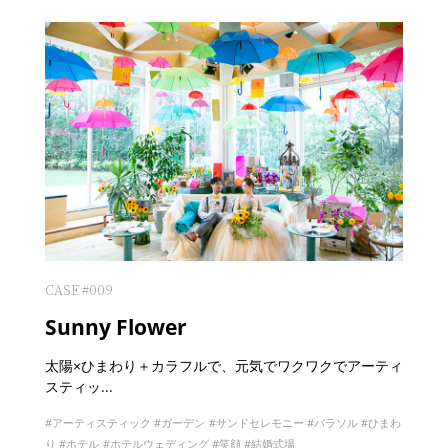
CASE #009
Sunny Flower
太陽×ひまわり＋カラフルで、元気でワクワクでアーティ
スティッ...
アーティスティック
ガーデン
サンドセレモニー
パラソル
ひまわ
り
ホテル
ホテルウェディング
笑顔
結婚式場