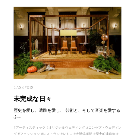
CASE #018
未完成な日々
歴史を愛し、遺跡を愛し、 芸術と、そして音楽を愛する
ふ...
アーティスティック
オリジナルウェディング
コンセプトウェディン
グ
ファッション
レストラン
レトロ
大阪倶楽部
歴史的建造物