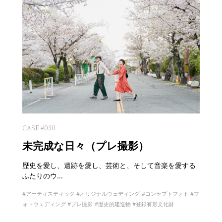
CASE #030
未完成な日々（プレ撮影）
歴史を愛し、遺跡を愛し、芸術と、そして音楽を愛する
ふたりのウ...
アーティスティック
オリジナルウェディング
コンセプトフォト
フ
ォトウェディング
プレ撮影
歴史的建造物
登録有形文化財