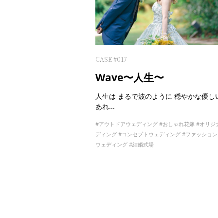
CASE #017
Wave〜人生〜
人生は まるで波のように 穏やかな優し
あれ...
アウトドアウェディング
おしゃれ花嫁
オリジ
ディング
コンセプトウェディング
ファッション
ウェディング
結婚式場