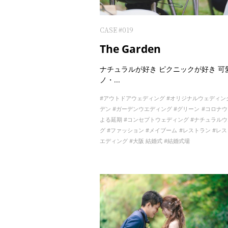
CASE #019
The Garden
ナチュラルが好き ピクニックが好き 可
ノ・...
アウトドアウェディング
オリジナルウェディン
デン
ガーデンウエディング
グリーン
コロナウ
よる延期
コンセプトウェディング
ナチュラルウ
グ
ファッション
メイブーム
レストラン
レス
エディング
大阪 結婚式
結婚式場