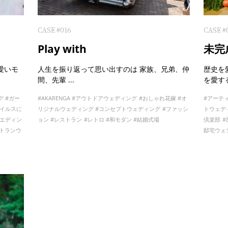
CASE #016
CASE #
Play with
未完
愛いモ
人生を振り返って思い出すのは 家族、兄弟、仲
歴史を
間、先輩 ...
を愛する
グ
ガー
AKARENGA
アウトドアウェディング
おしゃれ花嫁
オ
アーテ
イルスに
リジナルウェディング
コンセプトウェディング
ファッシ
トウェデ
エディン
ョン
レストラン
レトロ
和モダン
結婚式場
倶楽部
トランウ
邸宅ウェ