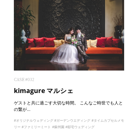
CASE #032
kimagure マルシェ
ゲストと共に過ごす大切な時間。 こんなご時世でも人と
の繋が...
オリジナルウェディング
ガーデンウエディング
タイムカプセルメモ
リー
ファミリーミート
蘇州園
邸宅ウェディング