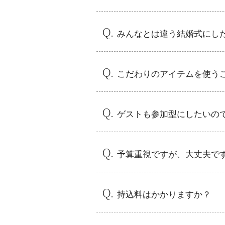
みんなとは違う結婚式にし
フリーダムウェディングにお越し
ふたりにぴったりな、オリジナル
こだわりのアイテムを使う
お２人のこだわりアイテムやモチ
Ｔシャツがお好きなカップル様の
ゲストも参加型にしたいの
お２人のご結婚式でも、ゲスト全
演出にもちろんゲストの方の出番
♪
予算重視ですが、大丈夫で
予算が気になる、または、なるべ
り、予算を抑えながらもお２人ら
持込料はかかりますか？
会場規定によって頂戴する場合も