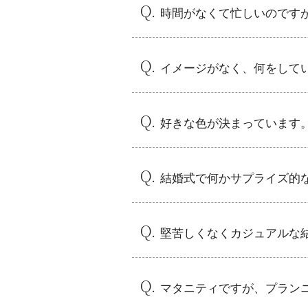
時間がなくて忙しいのです
おふたりのお仕事が忙しい、また
そんなご心配は無用です！おふた
ださいませ。
イメージがなく、何をして
何も決まっていなくても大丈夫で
のなかから、お２人のイメージ自
好きな色が決まっています
コーディネートのこだわりや、好
プル様のご結婚式では、たくさん
結婚式で何かサプライズ的
あまり結婚式では見かけない、お
例えば美容師のカップル様でゲス
の後新郎様が新婦様のヘアカット
堅苦しくなくカジュアルな
結婚式当日の場所はもちろん、雰
方も様々です。
進行の時間の使い方など、堅苦し
マタニティですが、プラン
ご懐妊されているカップル様でも