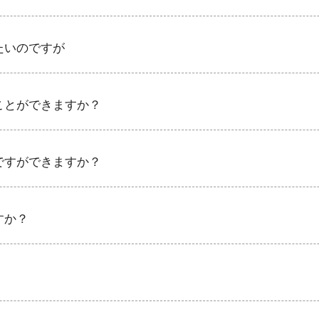
たいのですが
いただくカップル様の大半は“フツーの結婚式はしたくない”という
ウェディングをご提案いたします。
ことができますか？
ーフなど、『これは使いたいな』というものがございましたら、ぜ
ご結婚式ではゲスト全員分のオリジナルＴシャツを、デコレーショ
ですができますか？
員に楽しんでもらいたいですよね。
をとりいれたり、夏場にはゲストの方みんなでパーティタイムに流
すか？
く予算はかけたくない。そんなカップル様もよくいらっしゃいます
しいプランニングができる方法をご提案させていただきます。
ございますが、お持ち込み料は特にいただいておりません。