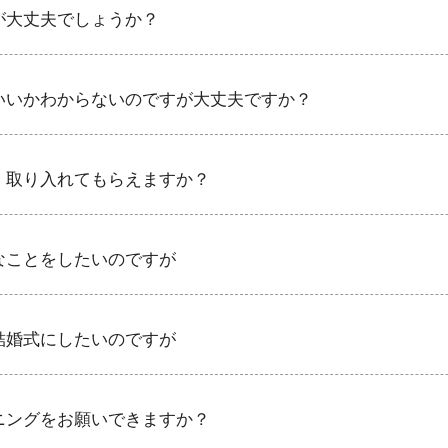
が大丈夫でしょうか？
は、準備期間が短いから大丈夫かな。
りのスケジューリングから、ご準備のサポートなど、当日まで一緒
いいかわからないのですが大丈夫ですか？
す。おふたりとの会話やエピソード自体が素敵な引き出しとなりま
体を一緒に組み立てていきます。
。取り入れてもらえますか？
きなカラー、テイストなどもお気軽にご相談くださいませ。たとえ
のカラフルな傘を、会場内に飾り幻想的な空間が出来上がりました
なことをしたいのですが
ふたりのテーマにとびきり合うサプライズをご提案。
トも参加希望というお２人には、新婦様の髪にゲストのみんなから
するショータイムに。
結婚式にしたいのですが
囲気作り、またはゲストやお２人の衣装、進行の時間の使い方など
くないウェディングの作り方も様々です。
ニングをお願いできますか？
もちろん大丈夫です。お身体の体調を見ながらスケジューリングと