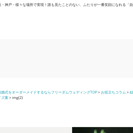
ディング) - 大阪・神戸・様々な場所で実現！誰も見たことのない、ふたりが一番笑顔になれる
婚式をオーダーメイドするならフリーダムウェディングTOP
>
お役立ちコラム
>
イズ案
>
img(2)