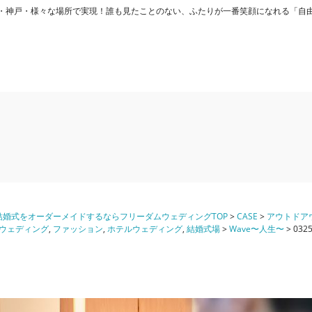
ング) - 大阪・神戸・様々な場所で実現！誰も見たことのない、ふたりが一番笑顔になれる「
婚式をオーダーメイドするならフリーダムウェディングTOP
>
CASE
>
アウトドア
ウェディング
,
ファッション
,
ホテルウェディング
,
結婚式場
>
Wave〜人生〜
>
032