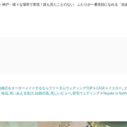
ング) - 大阪・神戸・様々な場所で実現！誰も見たことのない、ふたりが一番笑顔になれる「
婚式をオーダーメイドするならフリーダムウェディングTOP
>
CASE
>
イエロー
,
,
海辺
,
笑いあえる喜び
,
結婚式場
,
美しいビュー
,
邸宅ウェディング
>
Nojoke is Nol