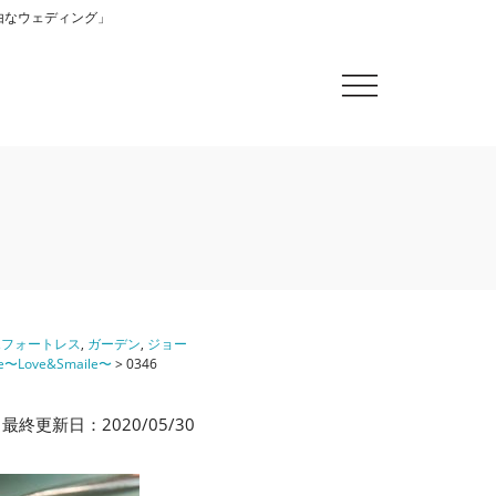
自由なウェディング」
エフォートレス
,
ガーデン
,
ジョー
ife〜Love&Smaile〜
>
0346
最終更新日：2020/05/30