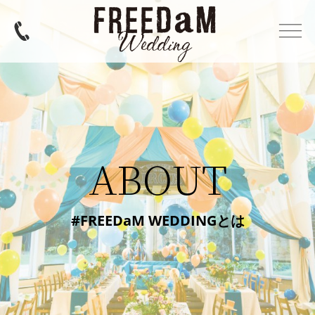
ABOUT
#FREEDaM WEDDINGとは