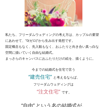
私たち、フリーダムウェディングの考え方は、カップルの要望
にあわせて、
“0(ゼロ)”から生み出す発想です。
固定概念もなく、先入観もなく、おふたりと向き合い真っ白な
空間に
描いていく自由な結婚式。
まっさらのキャンバスにおふたりだけの絵を、描くように。
今までの結婚式を住宅で言う
“建売住宅”
と考えるならば、
フリーダムウェディングは
“注文住宅”
です。
“自由” という名の結婚式が、